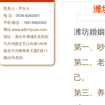
潍
联系人：尹女士
电 话：
0536-8263051
手机/微信：
15615663320
潍坊婚姻
网址:www.wfjinriyuan.com
地址：潍坊市潍城区东风街
与月河路交叉口向南100米
第一、吵
路东月河楼商务大厦E座11
楼22号房间
第二、老
己。
第三、养