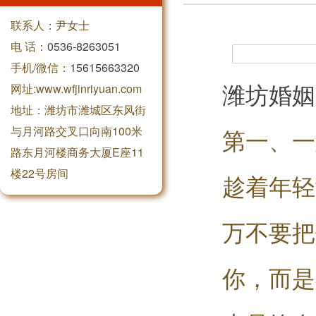
联系人：尹女士
电 话：
0536-8263051
手机/微信：
15615663320
潍坊婚姻
网址:www.wfjinriyuan.com
地址：潍坊市潍城区东风街
与月河路交叉口向南100米
第一、一
路东月河楼商务大厦E座11
楼22号房间
趁着年轻
万不要把
你，而是