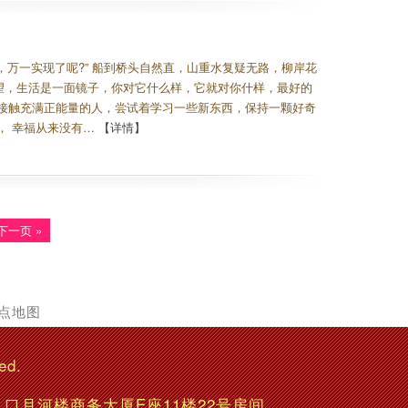
的，万一实现了呢?” 船到桥头自然直，山重水复疑无路，柳岸花
望，生活是一面镜子，你对它什么样，它就对你什样，最好的
接触充满正能量的人，尝试着学习一些新东西，保持一颗好奇
， 幸福从来没有…
【详情】
下一页 »
点地图
ed.
交叉口月河楼商务大厦E座11楼22号房间