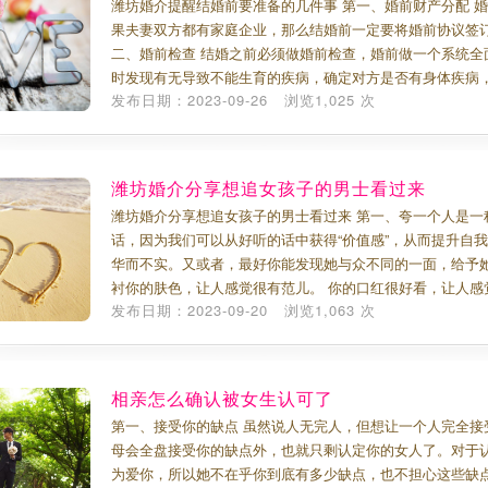
潍坊婚介提醒结婚前要准备的几件事 第一、婚前财产分配 
果夫妻双方都有家庭企业，那么结婚前一定要将婚前协议签订
二、婚前检查 结婚之前必须做婚前检查，婚前做一个系统全
时发现有无导致不能生育的疾病，确定对方是否有身体疾病
发布日期：2023-09-26 浏览1,025 次
潍坊婚介分享想追女孩子的男士看过来
潍坊婚介分享想追女孩子的男士看过来 第一、夸一个人是一种
话，因为我们可以从好听的话中获得“价值感”，从而提升自
华而不实。又或者，最好你能发现她与众不同的一面，给予她
衬你的肤色，让人感觉很有范儿。 你的口红很好看，让人感
发布日期：2023-09-20 浏览1,063 次
相亲怎么确认被女生认可了
第一、接受你的缺点 虽然说人无完人，但想让一个人完全接
母会全盘接受你的缺点外，也就只剩认定你的女人了。对于
为爱你，所以她不在乎你到底有多少缺点，也不担心这些缺