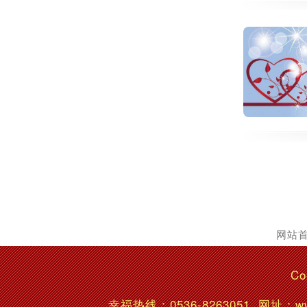
网站
Co
幸福热线：
0536-8263051
网址：ww