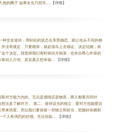
入他的圈子 如果女生只想吊…
【详情】
一种交友途径，用轻松的状态去享受婚恋。能让你从不同的相
。并没有规定，只要相亲，就必须马上去领证。决定结婚，肯
了这个决定。我觉得我们有时候排斥相亲，也有自尊心作祟的
依靠别人介绍。其实真正想幸福…
【详情】
索取对方能力内的。无论是感情还是物质，两人都要共同付
想法多了解对方。 第二、保持适当的独立，爱对方也能爱自
己带来伤害。所以我们要保留一些独立和担当，把握好依赖和
对一个人有强烈的好感。无论你如…
【详情】