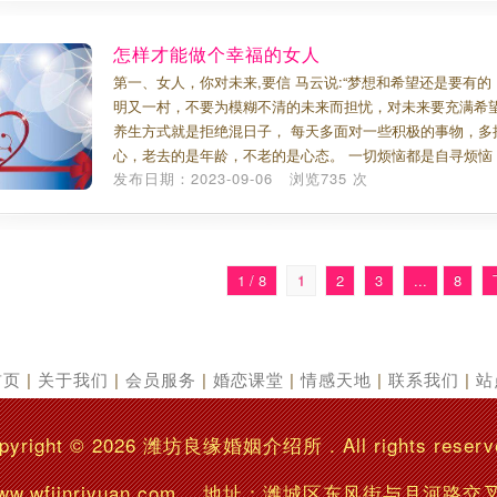
怎样才能做个幸福的女人
第一、女人，你对未来,要信 马云说:“梦想和希望还是要有
明又一村，不要为模糊不清的未来而担忧，对未来要充满希
养生方式就是拒绝混日子， 每天多面对一些积极的事物，多
心，老去的是年龄，不老的是心态。 一切烦恼都是自寻烦恼
发布日期：2023-09-06 浏览735 次
1 / 8
1
2
3
...
8
首页
|
关于我们
|
会员服务
|
婚恋课堂
|
情感天地
|
联系我们
|
站
pyright © 2026
潍坊良缘婚姻介绍所
. All rights reserv
w.wfjinriyuan.com 地址：潍城区东风街与月河路