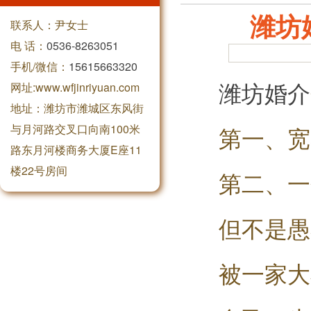
潍坊
联系人：尹女士
电 话：
0536-8263051
手机/微信：
15615663320
潍坊婚介
网址:www.wfjinriyuan.com
地址：潍坊市潍城区东风街
与月河路交叉口向南100米
第一、宽
路东月河楼商务大厦E座11
楼22号房间
第二、一
但不是愚
被一家大