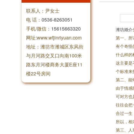
联系人：尹女士
电 话：
0536-8263051
手机/微信：
15615663320
潍坊婚介
网址:www.wfjinriyuan.com
第一、所
地址：潍坊市潍城区东风街
有个奇怪
什么样的
与月河路交叉口向南100米
这主要是
路东月河楼商务大厦E座11
个标准来
楼22号房间
第二、能
由于情感
可对方也
往往会把
合过一生
所以，相
第三、人