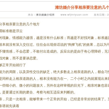
潍坊婚介分享相亲要注意的几
来自：
潍坊婚姻介绍所
www.wfjinriyuan.com 发布日期：20
分享相亲要注意的几个地方
谓标准都是浮云
的现象。情感能力越强，越是没有什么标准；而越是不好找对象，标准越
根本就没有深入交往过。往往会出现俗话说的“狗撵飞机”的效果，总以为
不懂情感，不会恋爱，不敢付出造成的。反应出的是由于有心理障碍，无
找对象，而不是要谈恋爱。
够正常开始就行了
能力的局限，以及异性交往的缺乏，绝大多数走上相亲道路的人，都会习惯
是同样走上相亲道路的人，根本没有能力在一、二个小时之内就展现出来能
一些细小的、微小的问题放大，另外在这样审视的目光下，相亲对象也容
，是要通过长期的磨合、考察与相互适应来判断的。
亲，只是一次相亲，能够带来一个正常的开始，已经是非常好的结果了。
1
2
靠谱就先谈着