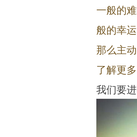
一般的难
般的幸运
那么主动
了解更多
我们要进