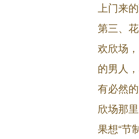
上门来的
第三、花
欢欣场，
的男人，
有必然的
欣场那里
果想“节