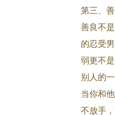
第三、
善良不是
的忍受男
弱更不是
别人的一
当你和他
不放手，