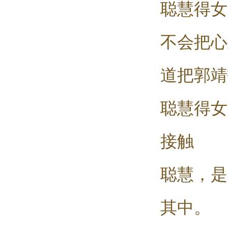
聪慧得女
不会把心
道把郭靖
聪慧得女
接触
聪慧，是
其中。