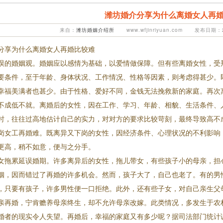
潍坊婚介分享为什么离婚女人再
来自：
潍坊婚姻介绍所
www.wfjinriyuan.com 发布日期：2
分享为什么离婚女人再婚比较难
误的婚姻观。婚姻应以感情为基础，以爱情做保障。但有些离婚女性，受
要条件，至于年龄、身体状况、工作情况、性格等因素，则考虑得甚少。
幸福美满者也甚少。由于性格、爱好不同，金钱无法挽救新的家庭。再次
不成低不就。离婚后的女性，因在工作、学习、年龄、相貌、生活条件、
时，往往过高地估计自己的实力，对对方的要求比较苛刻，最终导致高不
岗女工再婚难。既离异又下岗的女性，因经济条件、心理状况的不利影响
更高，稍不如意，便与之分手。
女拖累延误婚期。许多离异后的女性，拖儿带女，有些孩子小的母亲，担
姻，因而错过了再婚的许多机会。然而，孩子大了，自己也老了。有的男
，只要有孩子，许多男性便一口拒绝。此外，还有些子女，对自己亲生父
亲再婚，宁肯赡养母亲终生，却不允许母亲改嫁。此类情况，多发生于农
1
2
婚者的现实令人失望。再婚后，幸福的家庭又有多少呢？据司法部门统计