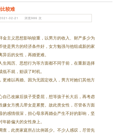
婚比较难
021-02-21 浏览986 次
拜金主义思想影响较重，以男方的收入、财产多少为
即使是男方的经济条件好，女方勉强与他组成新的家
离异后的女性，再婚更难。
人生阅历、思想行为等方面都不同于前，在重新选择
成低不就，贻误了时机。
，更难以再婚。因为无固定收入，男方对她们其他方
心自己改嫁后孩子受委屈，想等孩子长大后，再考虑
性嫌女方携儿带女是累赘。故此类女性，尽管各方面
母的感情很深，担心母亲再婚会产生不好的影响，坚
村年龄偏大的女性身上。
调查，此类家庭所占比例甚少。不少人感叹，尽管先