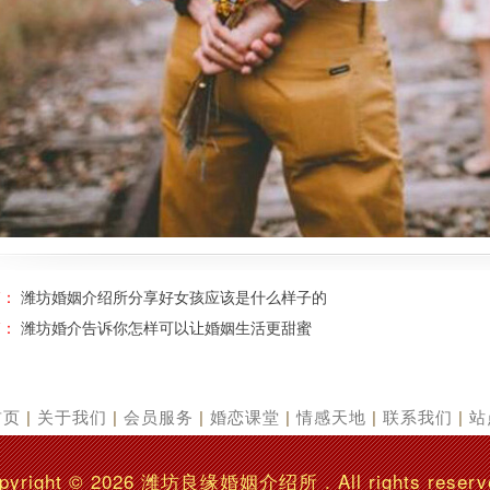
篇：
潍坊婚姻介绍所分享好女孩应该是什么样子的
篇：
潍坊婚介告诉你怎样可以让婚姻生活更甜蜜
首页
|
关于我们
|
会员服务
|
婚恋课堂
|
情感天地
|
联系我们
|
站
pyright © 2026
潍坊良缘婚姻介绍所
. All rights reserv