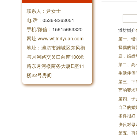
联系人：尹女士
电 话：
0536-8263051
手机/微信：
15615663320
潍坊婚介
网址:www.wfjinriyuan.com
第一、错
地址：潍坊市潍城区东风街
择偶的首
庭，婚姻
与月河路交叉口向南100米
第二、高
路东月河楼商务大厦E座11
生活伴侣
楼22号房间
第三、下
面的要求
第四、子
自己的婚
条件很好
决反对母
第五、再